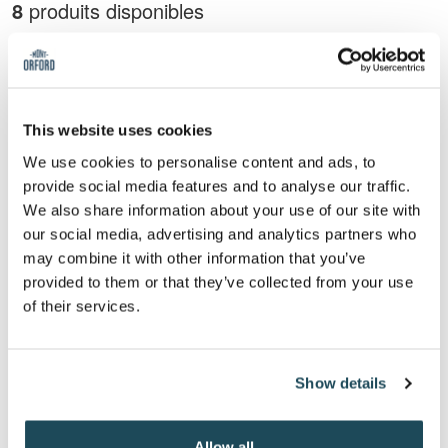
8
produits disponibles
This website uses cookies
We use cookies to personalise content and ads, to
provide social media features and to analyse our traffic.
We also share information about your use of our site with
Mini Ourson - Samedi 8:30
Mini Ourson - Samedi
10:30
our social media, advertising and analytics partners who
590,00 $CA
may combine it with other information that you’ve
590,00 $CA
provided to them or that they’ve collected from your use
Disponible
of their services.
Disponible
Show details
Allow all