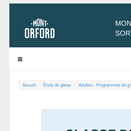
MON
SOR
Accueil
École de glisse
Adultes - Programmes de g