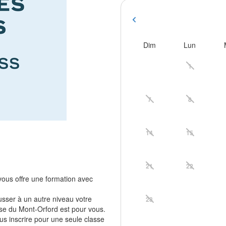
Dim
Lun
1
7
8
14
15
21
22
ous offre une formation avec
usser à un autre niveau votre
28
isse du Mont-Orford est pour vous.
ous inscrire pour une seule classe