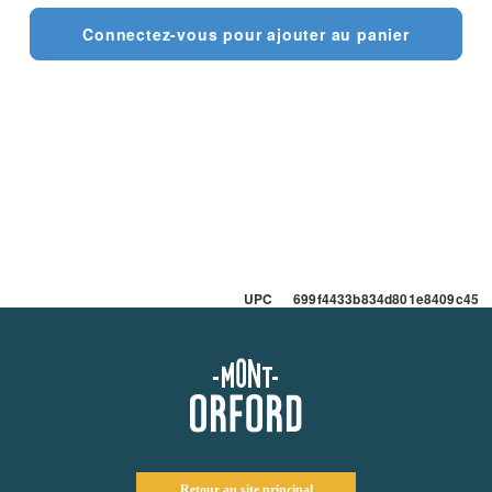
Connectez-vous pour ajouter au panier
UPC 699f4433b834d801e8409c45
Retour au site principal