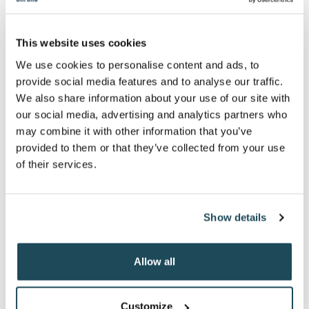
est requise).
50% de rabais à l'achat d'un abonnement de
This website uses cookies
randonnée alpine Illimité, Soirée ou Semaine, pour
vous (applicable pour l'abonnement Adulte, Inter,
We use cookies to personalise content and ads, to
Sénior, Étudiant et Famille) au Mont-Orford, saison
provide social media features and to analyse our traffic.
2026-27
.
1
We also share information about your use of our site with
L’abonnement de randonnée alpine Illimité est gratuit
our social media, advertising and analytics partners who
pour les 17 ans et moins ayant un abonnement illimité
may combine it with other information that you’ve
individuel ou familial. Applicable pour l'abonnement
Enfant et Étudiant (l'étudiant doit avoir 17 ans et moins)
provided to them or that they’ve collected from your use
au Mont-Orford, saison 2026-27.
of their services.
Un (1) abonnement de saison gratuit de randonnée
pédestre hivernale au Mont-Orford, saison 2026-2027.
Show details
Un (1) laissez-passer aller-retour pour notre remontée
avec télécabines durant la saison estivale ou la
Flambée des couleurs 2026.
Allow all
25 % de rabais sur un (1) duo golf avec voiturette
jusqu'au 23 juin 2026 (17 ans et plus avec permis de
Customize