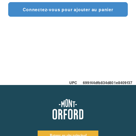
Connectez-vous pour ajouter au panier
UPC 699f44dfb834d801e8409f37
Retour au site principal