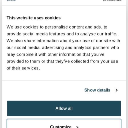
est requise).
50% de rabais à l'achat d'un abonnement de
This website uses cookies
randonnée alpine Illimité, Soirée ou Semaine, pour
vous (applicable pour l'abonnement Adulte, Inter,
We use cookies to personalise content and ads, to
Sénior, Étudiant et Famille) au Mont-Orford, saison
provide social media features and to analyse our traffic.
2026-27
.
1
We also share information about your use of our site with
L’abonnement de randonnée alpine Illimité est gratuit
our social media, advertising and analytics partners who
pour les 17 ans et moins ayant un abonnement illimité
may combine it with other information that you’ve
individuel ou familial. Applicable pour l'abonnement
Enfant et Étudiant (l'étudiant doit avoir 17 ans et moins)
provided to them or that they’ve collected from your use
au Mont-Orford, saison 2026-27.
of their services.
Un (1) abonnement de saison gratuit de randonnée
pédestre hivernale au Mont-Orford, saison 2026-2027.
Show details
Un (1) laissez-passer aller-retour pour notre remontée
avec télécabines durant la saison estivale ou la
Flambée des couleurs 2026.
Allow all
25 % de rabais sur un (1) duo golf avec voiturette
jusqu'au 23 juin 2026 (17 ans et plus avec permis de
Customize