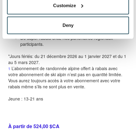
conduire valide).
Customize
Accès aux 2 évènements des Premières Traces
permettant d'accéder aux pistes du Mont-Orford 1h
Deny
avant l'ouverture officielle. Dates à venir.
De super rabais chez nos partenaires régionaux
participants.
*Jours fériés: du 21 décembre 2026 au 1 janvier 2027 et du 1
au 5 mars 2027.
L’abonnement de randonnée alpine offert à rabais avec
1
votre abonnement de ski alpin n’est pas en quantité limitée.
Vous aurez toujours accès à votre abonnement avec votre
rabais même s’ils ne sont plus en vente.
Jeune : 13-21 ans
À partir de 524,00 $CA