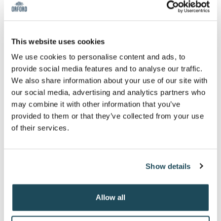
est requise).
50% de rabais à l'achat d'un abonnement de
randonnée alpine Illimité, Soirée ou Semaine, pour
This website uses cookies
vous (applicable pour l'abonnement Adulte, Inter,
Sénior, Étudiant et Famille) au Mont-Orford, saison
We use cookies to personalise content and ads, to
2026-27
.
1
provide social media features and to analyse our traffic.
L’abonnement de randonnée alpine Illimité est gratuit
We also share information about your use of our site with
pour les 17 ans et moins ayant un abonnement illimité
our social media, advertising and analytics partners who
individuel ou familial. Applicable pour l'abonnement
may combine it with other information that you’ve
Enfant et Étudiant (l'étudiant doit avoir 17 ans et moins)
au Mont-Orford, saison 2025-26.
provided to them or that they’ve collected from your use
of their services.
Un (1) abonnement de saison gratuit de randonnée
pédestre hivernale au Mont-Orford, saison 2026-2027.
Un (1) laissez-passer aller-retour pour notre remontée
Show details
avec télécabines durant la saison estivale ou la
Flambée des couleurs 2026.
Allow all
25 % de rabais sur un (1) duo golf avec voiturette
jusqu'au 23 juin 2026 (17 ans et plus avec permis de