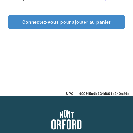
Connectez-vous pour ajouter au panier
UPC 699f45a9b834d801e840a26d